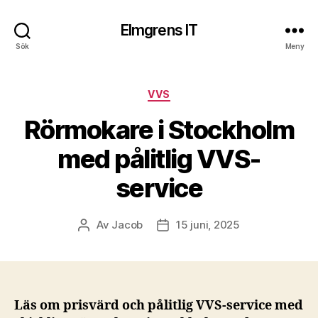
Elmgrens IT
Sök
Meny
Kategorier
VVS
Rörmokare i Stockholm
med pålitlig VVS-
service
Av
Jacob
15 juni, 2025
Inläggsförfattare
Inläggsdatum
Läs om prisvärd och pålitlig VVS-service med