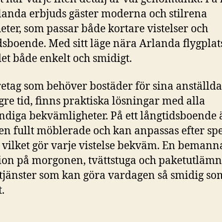
landa erbjuds gäster moderna och stilrena
eter, som passar både kortare vistelser och
dsboende. Med sitt läge nära Arlanda flygplats
et både enkelt och smidigt.
retag som behöver bostäder för sina anställd
gre tid, finns praktiska lösningar med alla
diga bekvämligheter. På ett långtidsboende 
 fullt möblerade och kan anpassas efter spe
 vilket gör varje vistelse bekväm. En bemann
ion på morgonen, tvättstuga och paketutlämn
tjänster som kan göra vardagen så smidig so
.