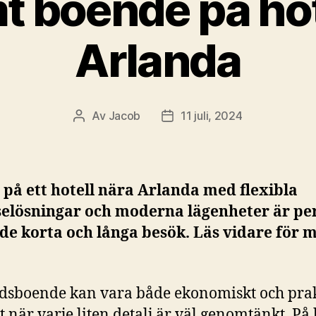
 boende på hot
Arlanda
Av
Jacob
11 juli, 2024
Inläggsförfattare
Inläggsdatum
 på ett hotell nära Arlanda med flexibla
lselösningar och moderna lägenheter är pe
de korta och långa besök. Läs vidare för 
dsboende kan vara både ekonomiskt och prak
lt när varje liten detalj är väl genomtänkt. På 