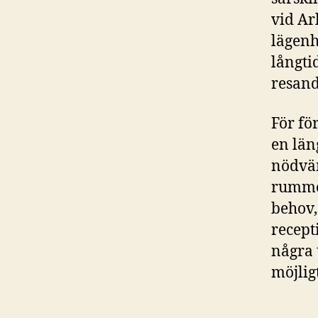
vid Ar
lägenh
långti
resand
För fö
en län
nödvän
rummen
behov,
recept
några 
möjligt