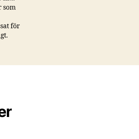
er som
sat för
gt.
er