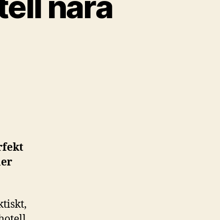
ell nära
rfekt
mer
tiskt,
hotell