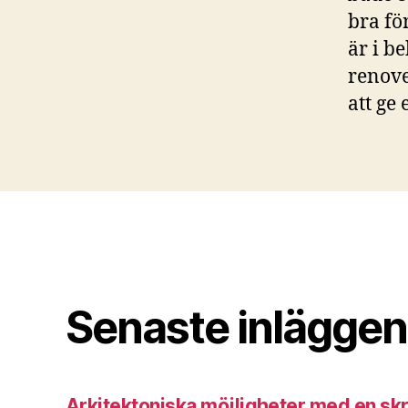
bra fö
är i b
renove
att ge
Senaste inläggen
Arkitektoniska möjligheter med en s