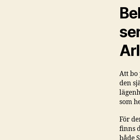
Be
ser
Ar
Att bo
den sj
lägenh
som he
För de
finns 
både S