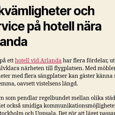
kvämligheter och
vice på hotell nära
landa
 på ett
hotell vid Arlanda
har flera fördelar, u
älvklara närheten till flygplatsen. Med möbl
eter med flera sängplatser kan gäster känna 
mma, oavsett vistelsens längd.
m som pendlar regelbundet mellan olika städ
det också smidiga kommunikationsmöjligheter 
tockholm och Uppsala. Det gör att läget passar