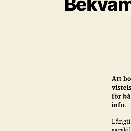
Bekvämt
Att bo
viste
för bå
info.
Långti
särski