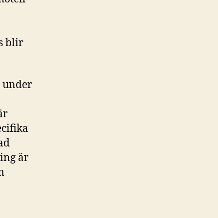
 blir
a under
är
cifika
ad
ing är
m