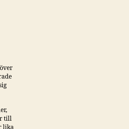
töver
erade
sig
er,
till
 lika